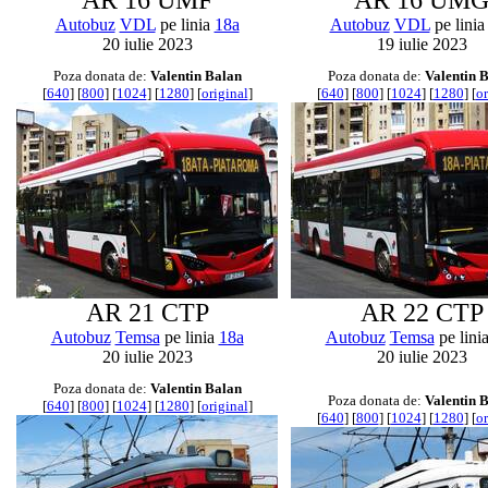
AR 16 UMF
AR 16 UM
Autobuz
VDL
pe linia
18a
Autobuz
VDL
pe lini
20 iulie 2023
19 iulie 2023
Poza donata de:
Valentin Balan
Poza donata de:
Valentin 
[
640
] [
800
] [
1024
] [
1280
] [
original
]
[
640
] [
800
] [
1024
] [
1280
] [
or
AR 21 CTP
AR 22 CTP
Autobuz
Temsa
pe linia
18a
Autobuz
Temsa
pe lini
20 iulie 2023
20 iulie 2023
Poza donata de:
Valentin Balan
Poza donata de:
Valentin 
[
640
] [
800
] [
1024
] [
1280
] [
original
]
[
640
] [
800
] [
1024
] [
1280
] [
or