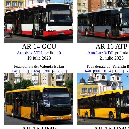
AR 14 GCU
AR 16 ATP
Autobuz
VDL
pe linia
0
Autobuz
VDL
pe lini
19 iulie 2023
21 iulie 2023
Poza donata de:
Valentin Balan
Poza donata de:
Valentin 
[
640
] [
800
] [
1024
] [
1280
] [
original
]
[
640
] [
800
] [
1024
] [
1280
] [
or