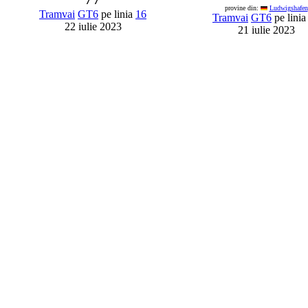
provine din:
Ludwigshafen
Tramvai
GT6
pe linia
16
Tramvai
GT6
pe lini
22 iulie 2023
21 iulie 2023