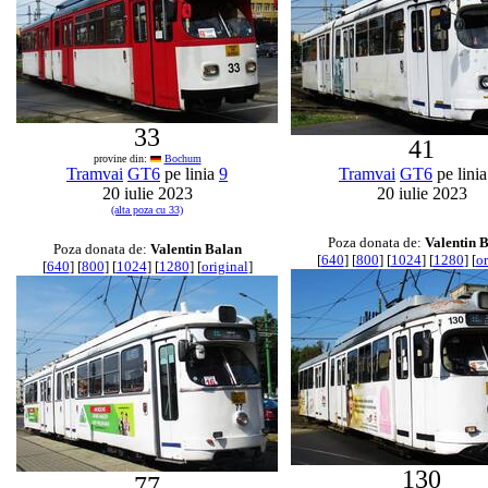
33
41
provine din:
Bochum
Tramvai
GT6
pe linia
9
Tramvai
GT6
pe lini
20 iulie 2023
20 iulie 2023
(alta poza cu 33)
Poza donata de:
Valentin 
Poza donata de:
Valentin Balan
[
640
] [
800
] [
1024
] [
1280
] [
or
[
640
] [
800
] [
1024
] [
1280
] [
original
]
130
77