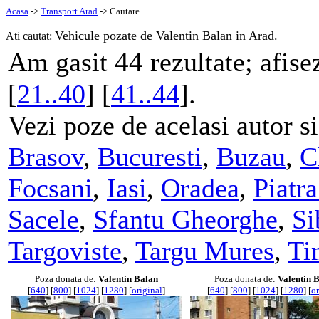
Acasa
->
Transport Arad
-> Cautare
Vehicule pozate de Valentin Balan in Arad.
Ati cautat:
44
Am gasit
rezultate; afise
[
21..40
] [
41..44
].
Vezi poze de acelasi autor si
Brasov
,
Bucuresti
,
Buzau
,
C
Focsani
,
Iasi
,
Oradea
,
Piatr
Sacele
,
Sfantu Gheorghe
,
Si
Targoviste
,
Targu Mures
,
Ti
Poza donata de:
Valentin Balan
Poza donata de:
Valentin 
[
640
] [
800
] [
1024
] [
1280
] [
original
]
[
640
] [
800
] [
1024
] [
1280
] [
or