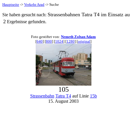
Hauptseite
->
Verkehr Arad
-> Suche
Strassenbahnen Tatra T4 im Einsatz auf
Sie haben gesucht nach:
2
Ergebnisse gefunden.
Foto gestiftet von:
Nemeth Zoltan Adam
[
640
] [
800
] [
1024
] [
1280
] [
original
]
105
Strassenbahn
Tatra T4
auf Linie
15b
15. August 2003