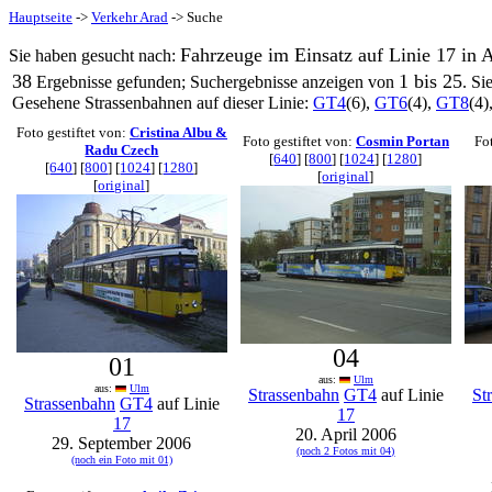
Hauptseite
->
Verkehr Arad
-> Suche
Fahrzeuge im Einsatz auf Linie 17 in 
Sie haben gesucht nach:
38
1 bis 25
Ergebnisse gefunden; Suchergebnisse anzeigen von
. Si
Gesehene Strassenbahnen auf dieser Linie:
GT4
(6),
GT6
(4),
GT8
(4)
Foto gestiftet von:
Cristina Albu &
Foto gestiftet von:
Cosmin Portan
Fo
Radu Czech
[
640
] [
800
] [
1024
] [
1280
]
[
640
] [
800
] [
1024
] [
1280
]
[
original
]
[
original
]
04
01
aus:
Ulm
aus:
Ulm
Strassenbahn
GT4
auf Linie
St
Strassenbahn
GT4
auf Linie
17
17
20. April 2006
29. September 2006
(noch 2 Fotos mit 04)
(noch ein Foto mit 01)