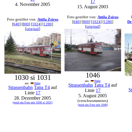
17
4. November 2005
15. August 2003
Foto gestiftet von:
Attila Zsiros
Foto gestiftet von:
Attila Zsiros
[
640
] [
800
] [
1024
] [
1280
]
Dr
[
640
] [
800
] [
1024
] [
1280
]
[
original
]
[
original
]
1046
1030 si 1031
aus:
Halle
aus:
Halle
Strassenbahn
Tatra T4
auf
Strassenbahn
Tatra T4
auf
S
Linie
17
Linie
17
5. August 2005
28. Dezember 2005
(verschwommenes)
(noch ein Foto mit 1030 si 1031)
(noch ein Foto mit 1046)