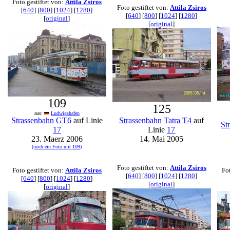
Foto gestiftet von:
Attila Zsiros
Foto gestiftet von:
Attila Zsiros
[
640
] [
800
] [
1024
] [
1280
]
[
640
] [
800
] [
1024
] [
1280
]
[
original
]
[
original
]
109
125
aus:
Ludwigshafen
Strassenbahn
GT6
auf Linie
Strassenbahn
Tatra T4
auf
St
17
Linie
17
23. Maerz 2006
14. Mai 2005
(noch ein Foto mit 109)
Foto gestiftet von:
Attila Zsiros
Foto gestiftet von:
Attila Zsiros
Fo
[
640
] [
800
] [
1024
] [
1280
]
[
640
] [
800
] [
1024
] [
1280
]
[
original
]
[
original
]