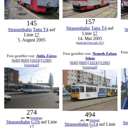
157
145
Strassenbahn
Tatra T4
auf
Strassenbahn
Tatra T4
auf
S
Linie
17
Linie
17
14. Mai 2005
5. August 2005
(noch ein Foto mit 157)
Foto
Foto gestiftet von:
Nemeth Zoltan
Foto gestiftet von:
Attila Zsiros
Adam
[
640
] [
800
] [
1024
] [
1280
]
[
640
] [
800
] [
1024
] [
1280
]
[
original
]
[
original
]
274
494
aus:
Wuerzburg
aus:
Stuttgart
Strassenbahn
GT6
auf Linie
St
Strassenbahn
GT4
auf Linie
17