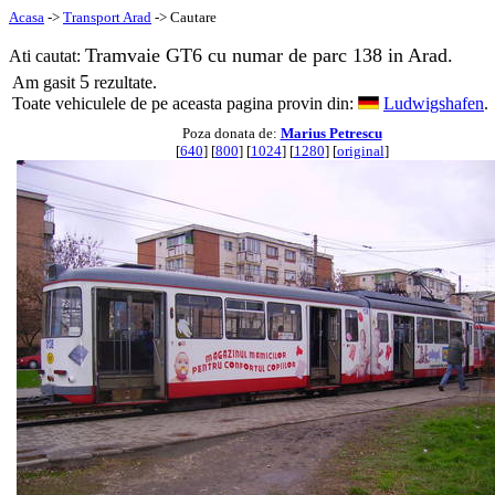
Acasa
->
Transport Arad
-> Cautare
Tramvaie GT6 cu numar de parc 138 in Arad.
Ati cautat:
5
Am gasit
rezultate.
Toate vehiculele de pe aceasta pagina provin din:
Ludwigshafen
.
Poza donata de:
Marius Petrescu
[
640
] [
800
] [
1024
] [
1280
] [
original
]