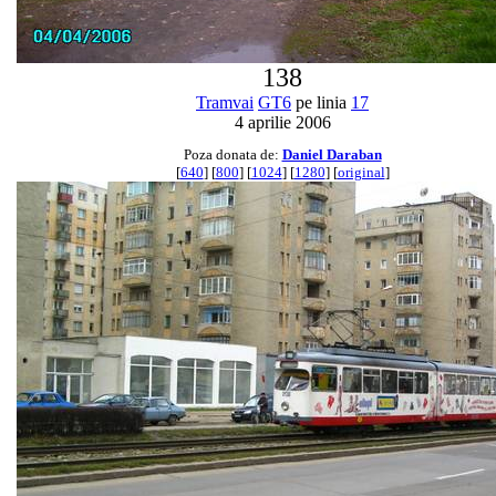
138
Tramvai
GT6
pe linia
17
4 aprilie 2006
Poza donata de:
Daniel Daraban
[
640
] [
800
] [
1024
] [
1280
] [
original
]