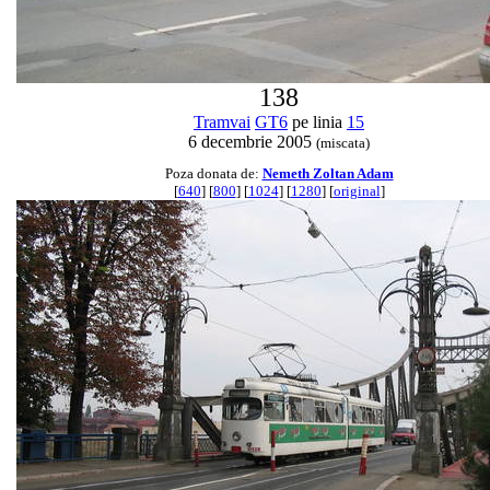
138
Tramvai
GT6
pe linia
15
6 decembrie 2005
(miscata)
Poza donata de:
Nemeth Zoltan Adam
[
640
] [
800
] [
1024
] [
1280
] [
original
]