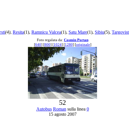
esti
(4)
,
Resita
(1),
Ramnicu Valcea
(1),
Satu Mare
(1),
Sibiu
(5),
Targovist
Foto regalata da:
Cosmin Portan
[
640
] [
800
] [
1024
] [
1280
] [
originale
]
52
Autobus
Roman
sulla linea
0
15 agosto 2007