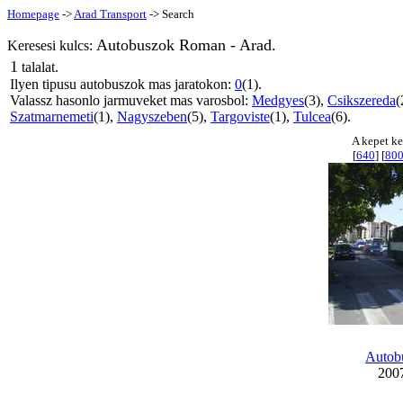
Homepage
->
Arad Transport
-> Search
Autobuszok Roman - Arad.
Keresesi kulcs:
1
talalat.
Ilyen tipusu autobuszok mas jaratokon:
0
(1).
Valassz hasonlo jarmuveket mas varosbol:
Medgyes
(3),
Csikszereda
(
Szatmarnemeti
(1),
Nagyszeben
(5),
Targoviste
(1),
Tulcea
(6).
A kepet ke
[
640
] [
80
Autob
2007