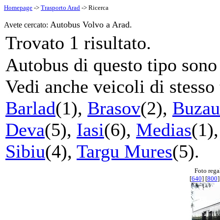
Homepage
->
Trasporto Arad
-> Ricerca
Autobus Volvo a Arad.
Avete cercato:
1
Trovato
risultato.
Autobus di questo tipo sono s
Vedi anche veicoli di stesso 
Barlad
(1),
Brasov
(2),
Buzau
Deva
(5),
Iasi
(6),
Medias
(1)
Sibiu
(4),
Targu Mures
(5).
Foto rega
[
640
] [
800
]