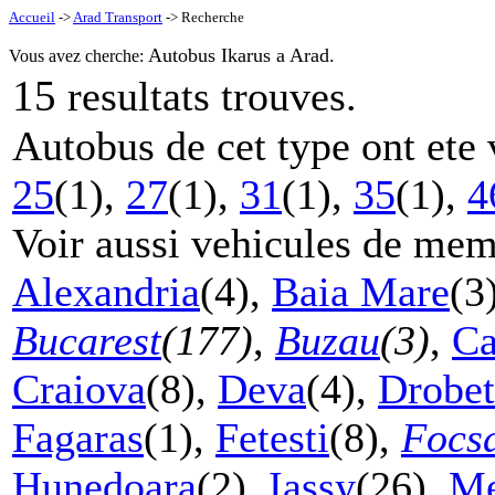
Accueil
->
Arad Transport
-> Recherche
Autobus Ikarus a Arad.
Vous avez cherche:
15
resultats trouves.
Autobus de cet type ont ete 
25
(1),
27
(1),
31
(1),
35
(1),
4
Voir aussi vehicules de mem
Alexandria
(4),
Baia Mare
(3
Bucarest
(177)
,
Buzau
(3)
,
Ca
Craiova
(8),
Deva
(4),
Drobet
Fagaras
(1),
Fetesti
(8),
Focs
Hunedoara
(2),
Iassy
(26),
Me