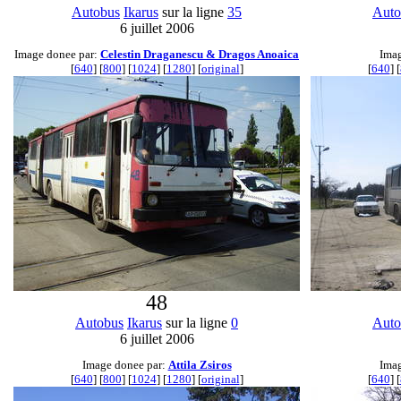
Autobus
Ikarus
sur la ligne
35
Auto
6 juillet 2006
Image donee par:
Celestin Draganescu & Dragos Anoaica
Imag
[
640
] [
800
] [
1024
] [
1280
] [
original
]
[
640
] [
48
Autobus
Ikarus
sur la ligne
0
Auto
6 juillet 2006
Image donee par:
Attila Zsiros
Imag
[
640
] [
800
] [
1024
] [
1280
] [
original
]
[
640
] [