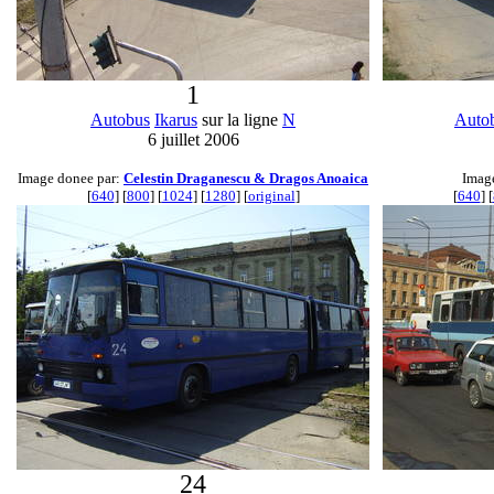
1
Autobus
Ikarus
sur la ligne
N
Auto
6 juillet 2006
Image donee par:
Celestin Draganescu & Dragos Anoaica
Imag
[
640
] [
800
] [
1024
] [
1280
] [
original
]
[
640
] [
24