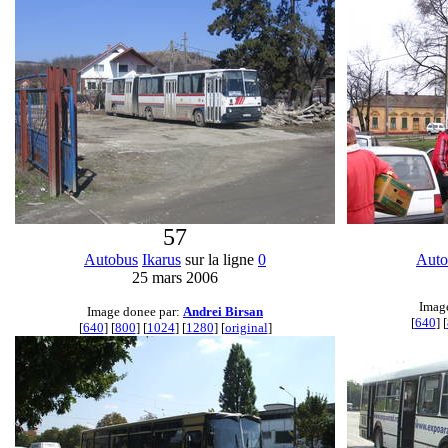
57
Autobus
Ikarus
sur la ligne
0
Auto
25 mars 2006
Imag
Image donee par:
Andrei Birsan
[
640
] [
[
640
] [
800
] [
1024
] [
1280
] [
original
]