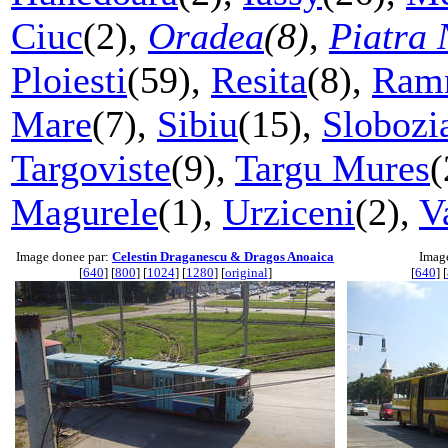
Ciuc
(2),
Oradea
(8)
,
Piatra
Ploiesti
(59),
Resita
(8),
Ramn
Mare
(7),
Sibiu
(15),
Slobozi
Targoviste
(9),
Targu Mures
(
Magurele
(1),
Urziceni
(2),
V
Image donee par:
Celestin Draganescu & Dragos Anoaica
Imag
[
640
] [
800
] [
1024
] [
1280
] [
original
]
[
640
] [