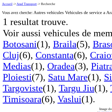
Accueil
->
Arad Transport
-> Recherche
Autres vehicules Vehicules de service a Ar
Vous avez cherche:
1
resultat trouve.
Voir aussi vehicules de mem
Botosani
(1),
Braila
(5),
Bras
Cluj
(6),
Constanta
(6),
Craio
Medias
(1),
Oradea
(3),
Piat
Ploiesti
(7),
Satu Mare
(1),
S
Targoviste
(1),
Targu Jiu
(1),
Timisoara
(6),
Vaslui
(1).
Image do