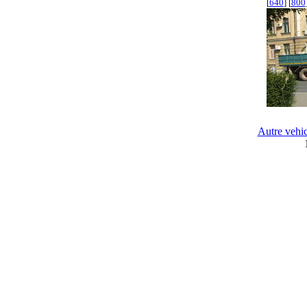
[
640
] [
800
Autre vehi